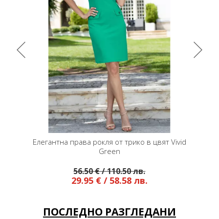
ерия в
Елегантна права рокля от трико в цвят Vivid
Ежедн
Green
56.50 € / 110.50 лв.
29.95 € / 58.58 лв.
ПОСЛЕДНО РАЗГЛЕДАНИ