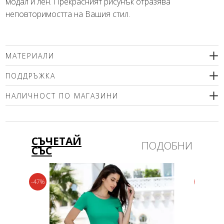
модал и лен. Прекрасният рисунък отразява
неповторимостта на Вашия стил.
МАТЕРИАЛИ
20% лен, 60% памук, 20% модал
ПОДДРЪЖКА
За този артикул не е допустимо пране. Препоръчва се
НАЛИЧНОСТ ПО МАГАЗИНИ
само химическо чистене.
Моля изберете размер
СЪЧЕТАЙ
ПОДОБНИ
СЪС
-47%
-30%