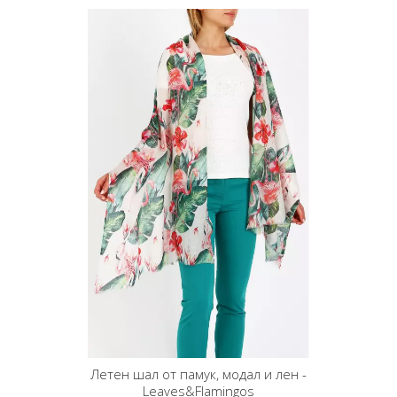
Летен шал от памук, модал и лен -
Leaves&Flamingos