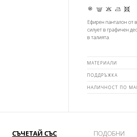
- G K N X
Ефирен панталон от 
силует в графичен де
в талията.
МАТЕРИАЛИ
100% вискоза
ПОДДРЪЖКА
НАЛИЧНОСТ ПО МА
Моля изберете разме
СЪЧЕТАЙ СЪС
ПОДОБНИ