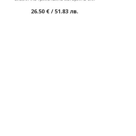
цвят
€ / 51.83 лв.
23.78 € / 46.51 лв.