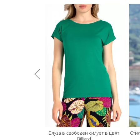
Блуза в свободен силует в цвят
Стилна блуза с ефектно д
Billiard
цвят Coconut Milk