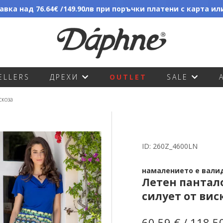
вка над 76.64€ /149.90лв при поръчки платени с карта и
ELLERS
ДРЕХИ
OUTLET
SALE
скоза
ID:
260Z_4600LN
намалението е валидн
Летен пантал
силует от вис
60.59 € / 118.5