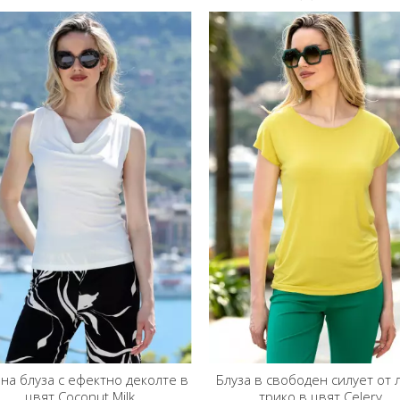
еколте в
Блуза в свободен силует от леко
Блуза в свобо
трико в цвят Celery
еластична три