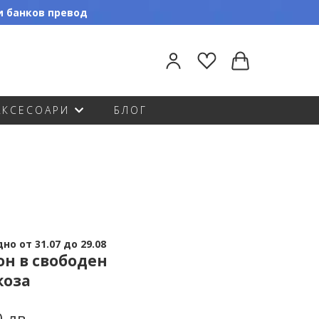
ли банков превод
АКСЕСОАРИ
БЛОГ
о от 31.07 до 29.08
он в свободен
коза
0 лв.