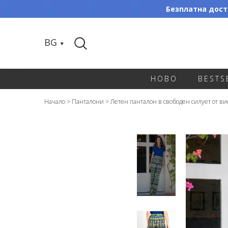
Безплатна доста
BG
НОВО
BESTS
Начало
>
Панталони
>
Летен панталон в свободен силует от ви