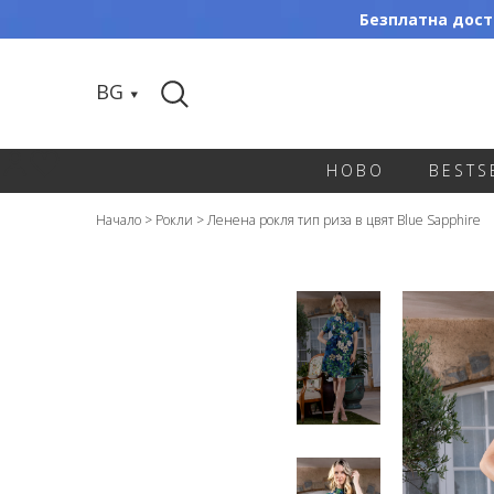
Безплатна доста
BG
НОВО
BESTS
Начало
>
Рокли
>
Ленена рокля тип риза в цвят Blue Sapphire