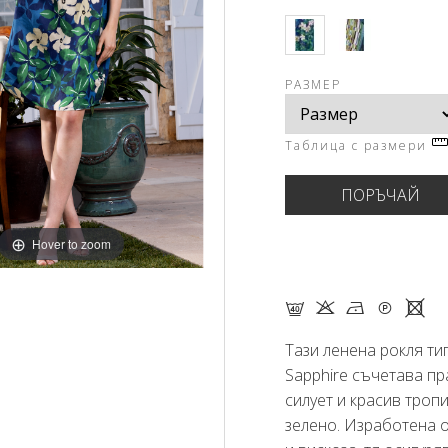
РАЗМЕР
Таблица с размери
Hover to zoom
F K N Q X
Тази ленена рокля тип
Sapphire съчетава пр
силует и красив троп
зелено. Изработена о