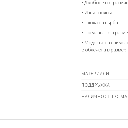
• Джобове в странич
• Извит подгъв
• Плоха на гърба
• Предлага се в разме
• Моделът на снимкат
е облечена в размер 
МАТЕРИАЛИ
47% лен, 53% вискоза
ПОДДРЪЖКА
Препоръчваме делика
НАЛИЧНОСТ ПО МА
(max.40'С ) с центроф
чистене. Използвайте
Моля изберете разме
без избелващи компо
вълна! Гладете само о