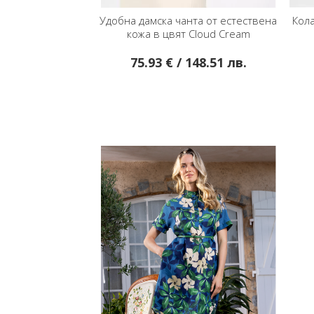
нта от естествена
Колан от естествена кожа - Зелен
Кола
 Cloud Cream
148.51 лв.
18.89 € / 36.95 лв.