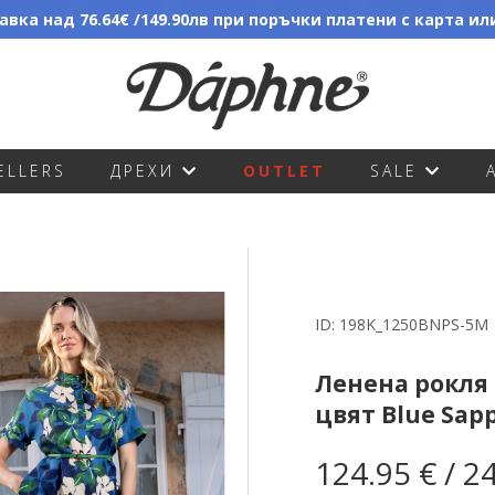
вка над 76.64€ /149.90лв при поръчки платени с карта и
ELLERS
ДРЕХИ
OUTLET
SALE
ID:
198K_1250BNPS-5M
Ленена рокля 
цвят Blue Sap
124.95 € / 2