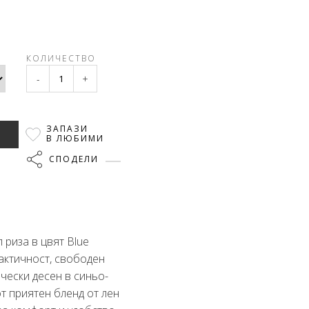
КОЛИЧЕСТВО
-
+
ЗАПАЗИ
В ЛЮБИМИ
СПОДЕЛИ
 риза в цвят Blue
актичност, свободен
ически десен в синьо-
т приятен бленд от лен