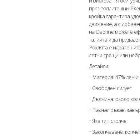
и вискоза, тя осигур
през топлите дни. Еле
кройка гарантира удо
движение, а с добаве
на Daphne можете еф
талията и да придаде
Роклята е идеален изб
летни срещи или неб
Детайли:
• Материя: 47% лен и
• Свободен силует
• Дължина: около кол
• Паднал ръкав, зав
• Яка тип столче
• Закопчаване: копче