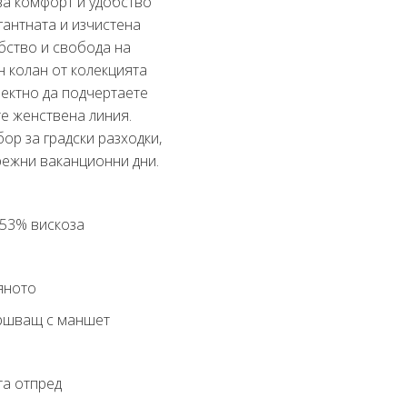
ява комфорт и удобство
гантната и изчистена
бство и свобода на
н колан от колекцията
ектно да подчертаете
те женствена линия.
ор за градски разходки,
режни ваканционни дни.
 53% вискоза
яното
ършващ с маншет
та отпред