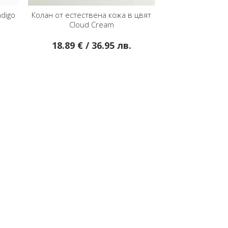
цвят
Малка чанта през рамо от
Удобна дамска ча
естествена кожа в цвят Cloud Cream
кожа в цвят
49.95 € / 97.69 лв.
75.93 € /