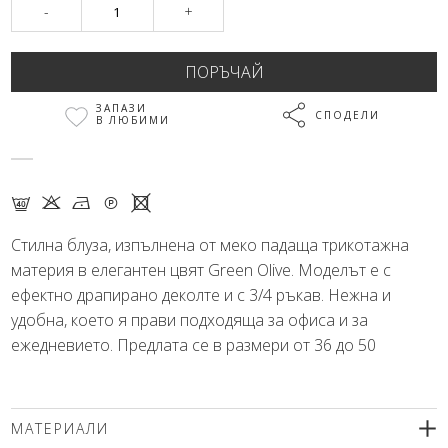
-
+
ЗАПАЗИ
СПОДЕЛИ
В ЛЮБИМИ
F K N Q X
Стилна блуза, изпълнена от меко падаща трикотажна
материя в елегантен цвят Green Olive. Моделът е с
ефектно драпирано деколте и с 3/4 ръкав. Нежна и
удобна, което я прави подходяща за офиса и за
ежедневието. Предлата се в размери от 36 до 50
МАТЕРИАЛИ