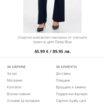
а
Спортно-елегантен панталон от стегнато
Панталон
трико в цвят Deep Blue
45.99 € / 89.95 лв.
ЗA DÁPHNЕ
ЗA КЛИЕНТИ
За нас
Доставка
Магазини
Плащане
Контакти
Връщане и замяна
Всички новини
Подаръчни ваучери
Условия за ползване
Dáphnе loyalty card