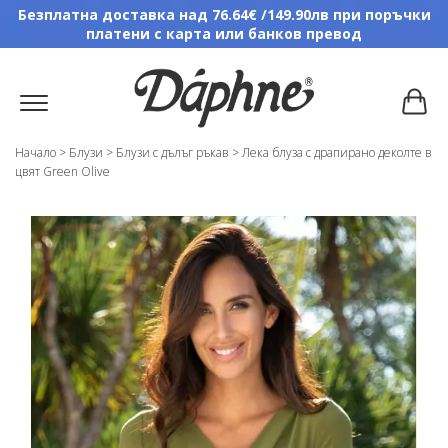
Безплатна доставка над 76.64€ /149.90лв при поръчки
платени с карта или банков превод
Начало
>
Блузи
>
Блузи с дълъг ръкав
>
Лека блуза с драпирано деколте в
цвят Green Olive