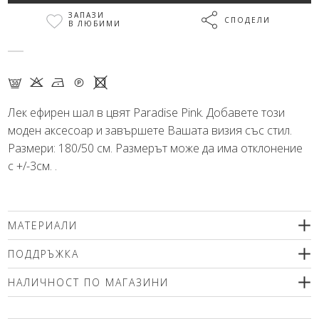
ЗАПАЗИ
СПОДЕЛИ
В ЛЮБИМИ
G K N Q X
Лек ефирен шал в цвят Paradise Pink. Добавете този
моден аксесоар и завършете Вашата визия със стил.
Размери: 180/50 см. Размерът може да има отклонение
с +/-3см. .
МАТЕРИАЛИ
100% полиестер
ПОДДРЪЖКА
Препоръчваме деликатно машинно пране (max. 30'С ) с
НАЛИЧНОСТ ПО МАГАЗИНИ
центрофугиране или химическо чистене. Използвайте меки
перилни препарати без избелващи компоненти или
Моля изберете размер
шампоан за вълна! Гладете само от вътрешната страна!