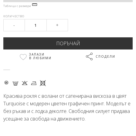
Таблица с размери
КОЛИЧЕСТВО
-
+
ЗАПАЗИ
СПОДЕЛИ
В ЛЮБИМИ
- G K M X
Красива рокля с волани от сатенирана вискоза в цвят
Turquoise с модерен цветен графичен принт. Моделът е
без ръкав и с лодка деколте. Свободния силует придава
усещане за свобода на движението.