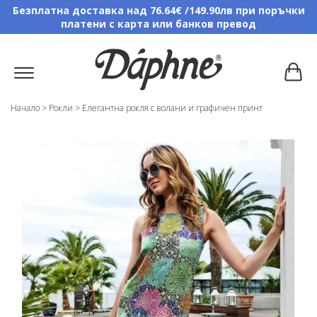
Безплатна доставка над 76.64€ /149.90лв при поръчки
платени с карта или банков превод
Начало
>
Рокли
>
Елегантна рокля с волани и графичен принт