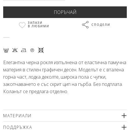
ЗАПАЗИ
СПОДЕЛИ
В ЛЮБИМИ
F K N Q X
Елегантна черна рокля изпълнена от еластична памучна
материя в стилен графичен десен. Моделът е с вталена
горна част, лодка деколте, широка пола с чупки,
закопчаването е със скрит цип на гърба. Без подплата.
Коланът се предлага отделно.
МАТЕРИАЛИ
97% памук, 3% еластан
ПОДДРЪЖКА