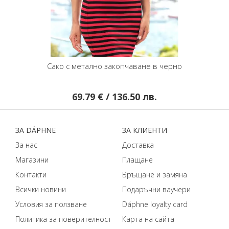
ално закопчаване в черно
Малка черна чанта през рамо 
кожа
79 € / 136.50 лв.
49.95 € / 97.69 л
ЗA DÁPHNЕ
ЗA КЛИЕНТИ
За нас
Доставка
Магазини
Плащане
Контакти
Връщане и замяна
Всички новини
Подаръчни ваучери
Условия за ползване
Dáphnе loyalty card
Политика за поверителност
Карта на сайта