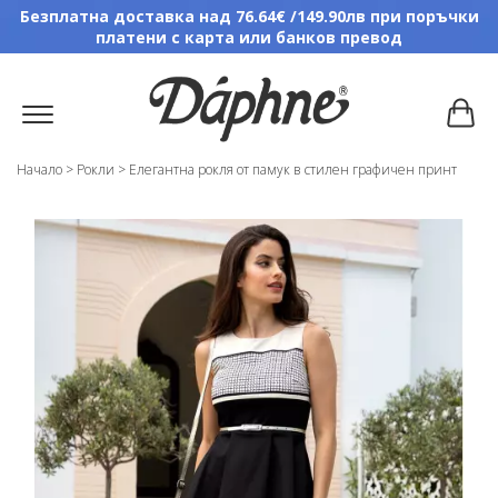
Безплатна доставка над 76.64€ /149.90лв при поръчки
платени с карта или банков превод
Начало
>
Рокли
>
Елегантна рокля от памук в стилен графичен принт