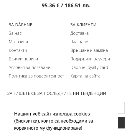
.51 лв.
91.27 € / 178.51 лв.
ЗA DÁPHNЕ
ЗA КЛИЕНТИ
За нас
Доставка
Магазини
Плащане
Контакти
Връщане и замяна
Всички новини
Подаръчни ваучери
Условия за ползване
Dáphnе loyalty card
Политика за поверителност
Карта на сайта
ЗАПИШЕТЕ СЕ ЗА ПОСЛЕДНИТЕ НИ ТЕНДЕНЦИИ
Нашият уеб сайт използва cookies
(бисквитки), които са необходими за
коректното му функциониране!