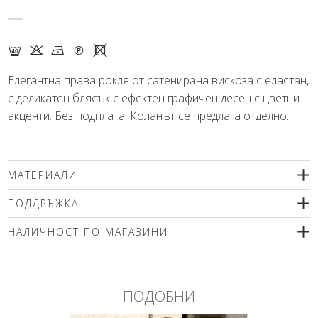
F K N Q X
Елегантна права рокля от сатенирана вискоза с еластан,
с деликатен блясък с ефектен графичен десен с цветни
акценти. Без подплата. Коланът се предлага отделно.
МАТЕРИАЛИ
97% вискоза, 3% еластан
ПОДДРЪЖКА
Препоръчваме деликатно машинно пране (max.40'С ) с
НАЛИЧНОСТ ПО МАГАЗИНИ
центрофугиране или химическо чистене. Използвайте меки
перилни препарати без избелващи компоненти или
Моля изберете размер
шампоан за вълна! Гладете само от вътрешната страна!
ПОДОБНИ