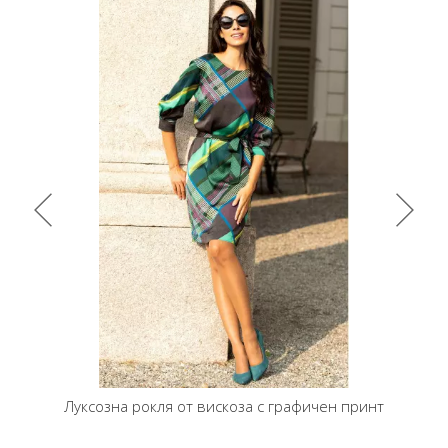
а с графичен принт
Къса рокля от луксозна сатенирана вискоз
А силует в цвят Blueberry стил Polka dots