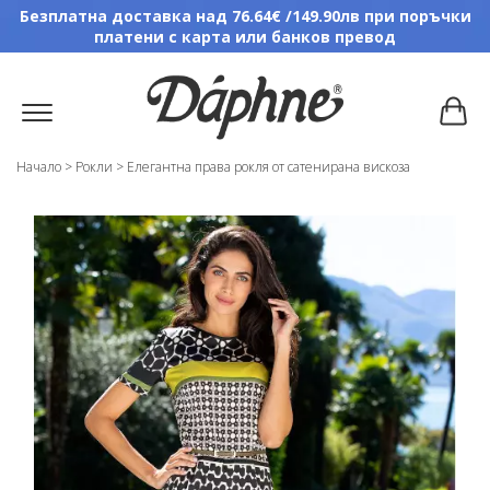
Безплатна доставка над 76.64€ /149.90лв при поръчки
платени с карта или банков превод
Начало
>
Рокли
>
Елегантна права рокля от сатенирана вискоза