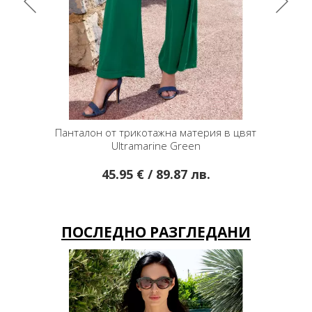
в цвят
Класическа пола молив в цвят Aqua Green
Стилна
25.54 € / 49.95 лв.
ПОСЛЕДНО РАЗГЛЕДАНИ