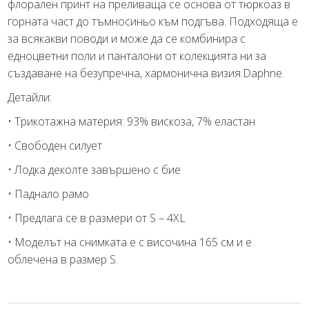
флорален принт на преливаща се основа от тюркоаз в
горната част до тъмносиньо към подгъва. Подходяща е
за всякакви поводи и може да се комбинира с
едноцветни поли и панталони от колекцията ни за
създаване на безупречна, хармонична визия.Daphne.
Детайли:
• Трикотажна материя: 93% вискоза, 7% еластан
• Свободен силует
• Лодка деколте завършено с бие
• Паднало рамо
• Предлага се в размери от S – 4XL
• Моделът на снимката е с височина 165 см и е
облечена в размер S.