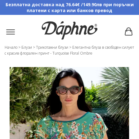
Безплатна доставка над 76.64€ /149.90лв при поръчки
платени с карта или банков превод
Начало
>
Блузи
>
Трикотажни блузи
>
Елегантна блуза в свободен силует
с красив флорален принт - Turquoise Floral Ombre