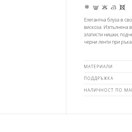
- G K N X
Елегантна блуза в св
вискоза. Изпълнена в
златисти нишки, подч
черни ленти при ръка
МАТЕРИАЛИ
99% вискоза, 1% мета
ПОДДРЪЖКА
Препоръчваме делика
НАЛИЧНОСТ ПО МА
(max.30'С ). Използва
препарати без избел
Моля изберете разме
шампоан за вълна! По
професионално мокро 
само от вътрешната с