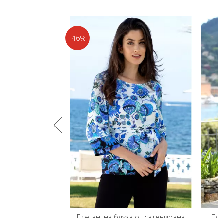
-46%
блуза без ръкави в
Елегантна блуза от сатенирана
Е