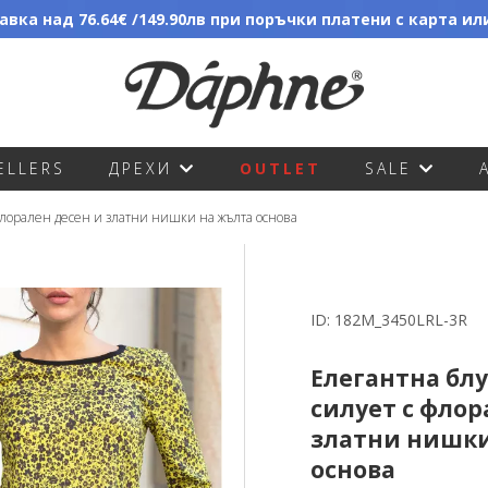
вка над 76.64€ /149.90лв при поръчки платени с карта и
ELLERS
ДРЕХИ
OUTLET
SALE
флорален десен и златни нишки на жълта основа
ID:
182M_3450LRL-3R
Елегантна блу
силует с флор
златни нишки
основа