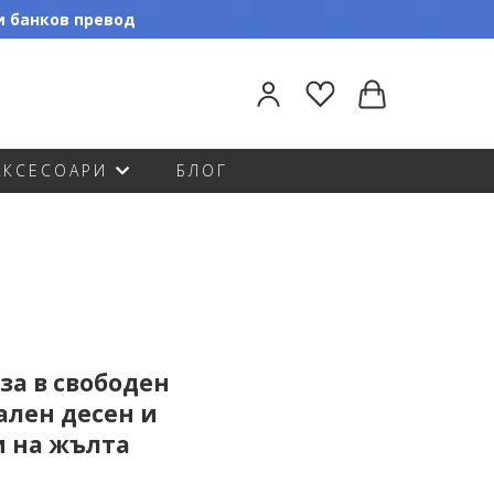
ли банков превод
АКСЕСОАРИ
БЛОГ
за в свободен
ален десен и
 на жълта