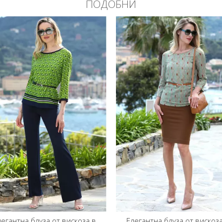
ПОДОБНИ
легантна блуза от вискоза в
Елегантна блуза от вискоз