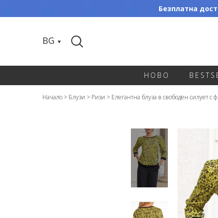
Безплатна доста
BG
НОВО
BESTS
Начало
>
Блузи
>
Ризи
>
Елегантна блуза в свободен силует с 