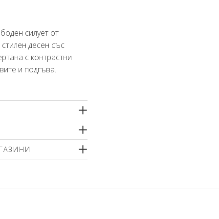
ободен силует от
 стилен десен със
ертана с контрастни
вите и подгъва.
лни влакна
тно машинно пране
ГАЗИНИ
йте меки перилни
ващи компоненти или
р
зволено е
почистване! Гладете
трана!