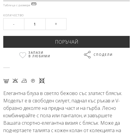
Таблица с размери
КОЛИЧЕСТВО
-
+
ЗАПАЗИ
СПОДЕЛИ
В ЛЮБИМИ
F K N Q X
Елегантна блуза в светло бежово със златист блясък.
Моделът е в свободен силует, паднал къс ръкав и V-
образно деколте на предна част и на гърба. Лесно
комбинирайте с пола или панталон, и завършете
Вашата спортно-елегантна визия с блясък. Може да
подчертаете талията с кожен колан от колекцията на