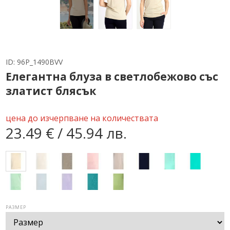
ID:
96P_1490BVV
Елегантна блуза в светлобежово със
златист блясък
цена до изчерпване на количествата
23.49 € / 45.94 лв.
РАЗМЕР