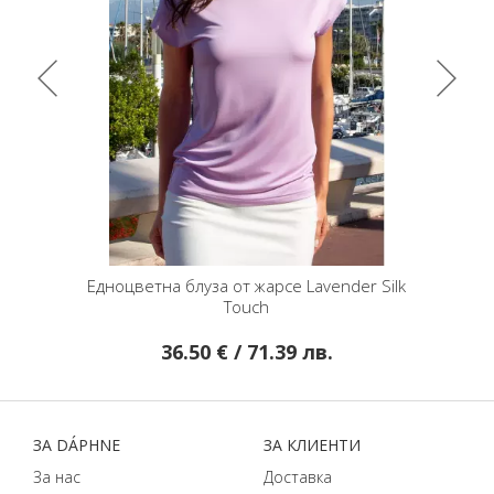
ts
Едноцветна блуза от жарсе Lavender Silk
Елегантн
Touch
36.50 € / 71.39 лв.
ЗA DÁPHNЕ
ЗA КЛИЕНТИ
За нас
Доставка