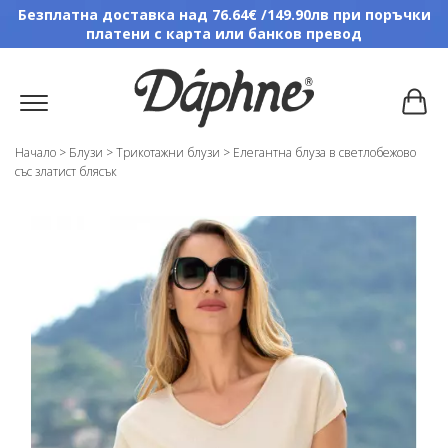
Безплатна доставка над 76.64€ /149.90лв при поръчки
платени с карта или банков превод
Начало
>
Блузи
>
Трикотажни блузи
>
Елегантна блуза в светлобежово
със златист блясък