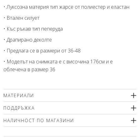
• Луксозна материя тип жарсе от полиестер и еластан
• Втален силует
• Къс ръкав тип пеперуда
• Драпирано деколте
• Предлага се в размери от 36-48
• Моделът на снимката е с височина 176см и е
облечена в размер 36
МАТЕРИАЛИ
95% полиестер, 5% еластан
ПОДДРЪЖКА
Препоръчваме деликатно машинно пране (max.30'С ) с
НАЛИЧНОСТ ПО МАГАЗИНИ
центрофугиране или химическо чистене. Използвайте меки
перилни препарати без избелващи компоненти или
Моля изберете размер
шампоан за вълна! Гладете само от вътрешната страна!