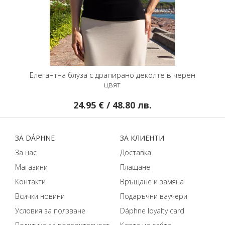
Елегантна блуза с драпирано деколте в черен
цвят
24.95 € / 48.80 лв.
ЗA DÁPHNЕ
ЗA КЛИЕНТИ
За нас
Доставка
Магазини
Плащане
Контакти
Връщане и замяна
Всички новини
Подаръчни ваучери
Условия за ползване
Dáphnе loyalty card