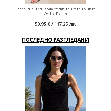
сатен в цвят
Елегантна пола от жарсе тип молив Turquoise
Ел
Jungle
.
48.50 € / 94.86 лв.
ПОСЛЕДНО РАЗГЛЕДАНИ