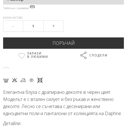
Таблица с размери
КОЛИЧЕСТВО
-
+
ЗАПАЗИ
СПОДЕЛИ
В ЛЮБИМИ
G K N Q X
Елегантна блуза с драпирано деколте в черен цвят.
Моделът е с втален силует и без ръкав и женствено
деколте. Лесно се съчетава с десенирани или
едноцветни поли и панталони от колекцията на Daphne.
Детайли: