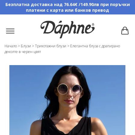
Безплатна доставка над 76.64€ /149.90лв при поръчки
платени с карта или банков превод
Начало
>
Блузи
>
Трикотажни блузи
>
Елегантна блуза с драпирано
деколте в черен цвят