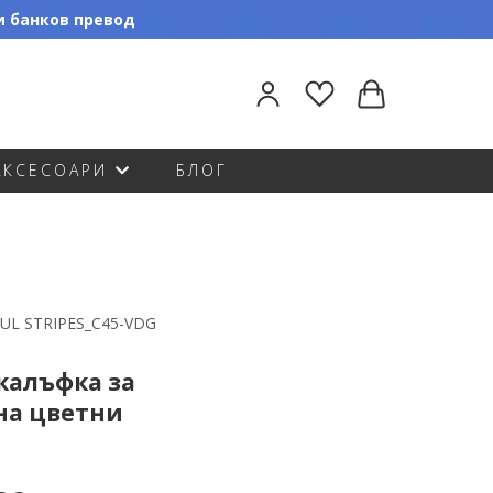
ли банков превод
АКСЕСОАРИ
БЛОГ
UL STRIPES_C45-VDG
калъфка за
на цветни