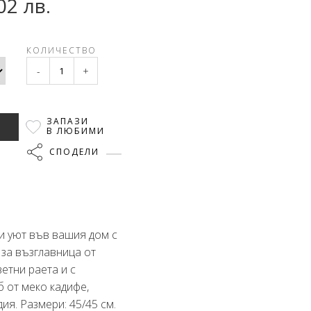
02 лв.
КОЛИЧЕСТВО
-
+
ЗАПАЗИ
В ЛЮБИМИ
СПОДЕЛИ
и уют във вашия дом с
за възглавница от
ветни раета и с
 от меко кадифе,
ия. Размери: 45/45 см.