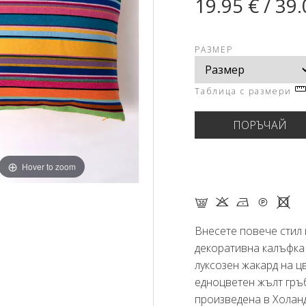
19.95 € / 39.
РАЗМЕР
Таблица с размери
Hover to zoom
G K N Q X
Внесете повече стил 
декоративна калъфка 
луксозен жакард на ц
едноцветен жълт гръб
произведена в Холанд