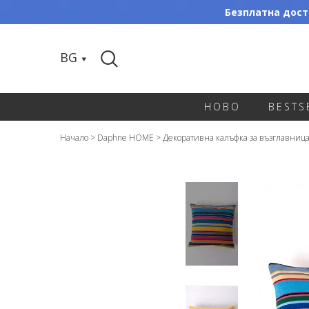
Безплатна доста
BG
НОВО
BESTS
Начало
>
Daphne HOME
>
Декоративна калъфка за възглавница