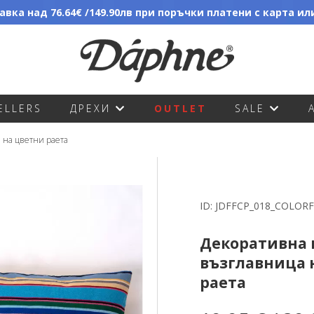
вка над 76.64€ /149.90лв при поръчки платени с карта и
ELLERS
ДРЕХИ
OUTLET
SALE
 на цветни раета
ID:
JDFFCP_018_COLORF
Декоративна 
възглавница 
раета