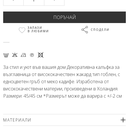
ЗАПАЗИ
СПОДЕЛИ
В ЛЮБИМИ
G K N Q X
За стил и уют във вашия дом Декоративна калъфка за
възглавница от висококачествен жакард тип гоблен, с
едноцветен гръб от меко кадифе. Изработена от
висококачествени материи, произведени в Холандия.
Размери: 45/45 см *Размерът може да варира с +/-2 см
МАТЕРИАЛИ
58% памук, 32% полиестер, 10% акрил