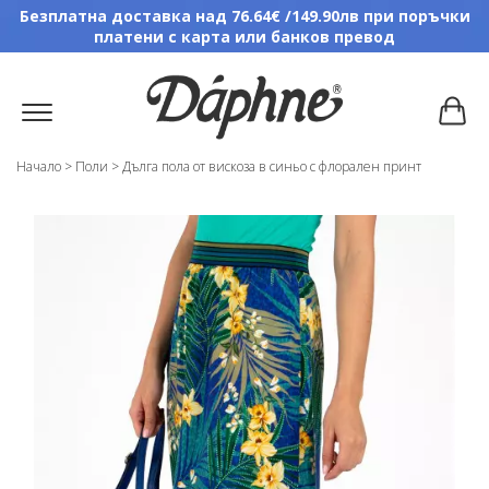
Безплатна доставка над 76.64€ /149.90лв при поръчки
платени с карта или банков превод
Начало
>
Поли
>
Дълга пола от вискоза в синьо с флорален принт