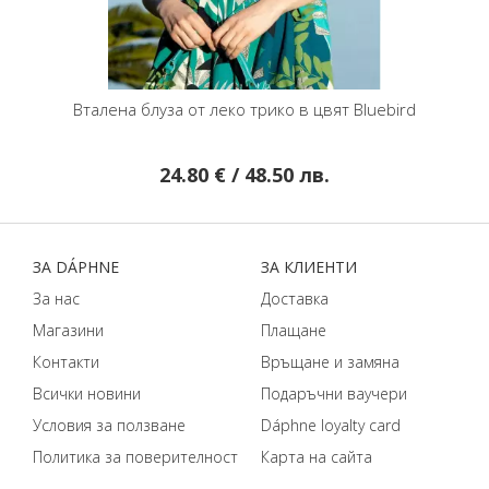
p Green
Вталена блуза от леко трико в цвят Bluebird
Блуза с
24.80 € / 48.50 лв.
ЗA DÁPHNЕ
ЗA КЛИЕНТИ
За нас
Доставка
Магазини
Плащане
Контакти
Връщане и замяна
Всички новини
Подаръчни ваучери
Условия за ползване
Dáphnе loyalty card
Политика за поверителност
Карта на сайта