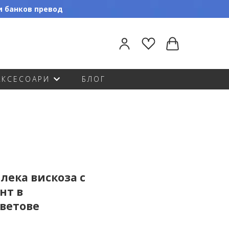
ли банков превод
АКСЕСОАРИ
БЛОГ
 лека вискоза с
нт в
ветове