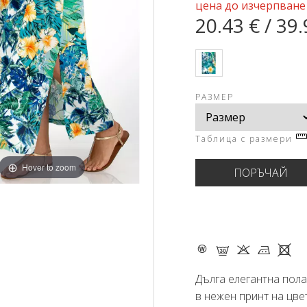
цена до изчерпване
20.43 € / 39.
РАЗМЕР
Таблица с размери
Hover to zoom
- G K M X
Дълга елегантна пола
в нежен принт на цве