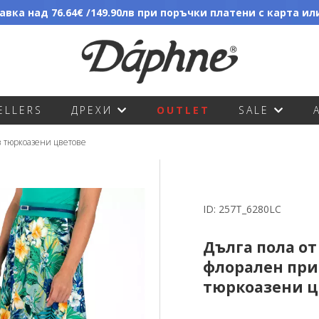
вка над 76.64€ /149.90лв при поръчки платени с карта и
ELLERS
ДРЕХИ
OUTLET
SALE
 в тюркоазени цветове
ID:
257T_6280LC
Дълга пола от
флорален при
тюркоазени ц