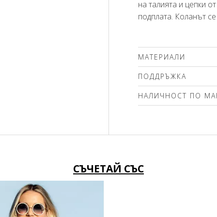
на талията и цепки от
подплата. Коланът се
МАТЕРИАЛИ
100% вискоза
ПОДДРЪЖКА
Препоръчваме делика
НАЛИЧНОСТ ПО МА
(max. 30'С ) с центро
чистене. Използвайте
Моля изберете разме
без избелващи компо
вълна! Гладете само о
СЪЧЕТАЙ СЪС