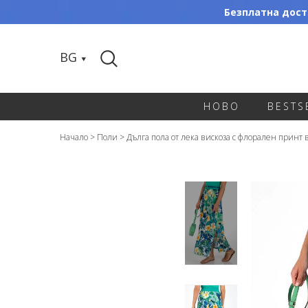
Безплатна доста
BG
НОВО
BESTS
Начало
>
Поли
>
Дълга пола от лека вискоза с флорален принт