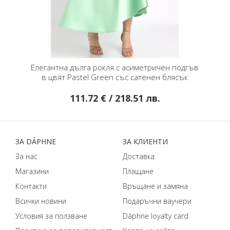
ят Tango
Елегантна дълга рокля с асиметричен подгъв
Елега
в цвят Pastel Green със сатенен блясък
111.72 € / 218.51 лв.
ЗA DÁPHNЕ
ЗA КЛИЕНТИ
За нас
Доставка
Магазини
Плащане
Контакти
Връщане и замяна
Всички новини
Подаръчни ваучери
Условия за ползване
Dáphnе loyalty card