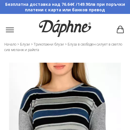
Безплатна доставка над 76.64€ /149.90лв при поръчки
платени с карта или банков превод
Начало
>
Блузи
>
Трикотажни блузи
>
Блуза в свободен силует в светло
сив меланж и райета