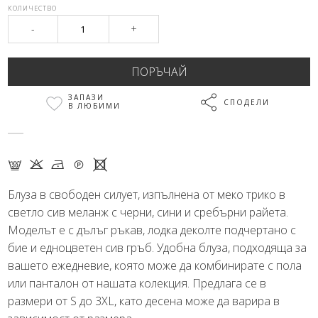
КОЛИЧЕСТВО
-
+
ЗАПАЗИ
СПОДЕЛИ
В ЛЮБИМИ
G K N Q X
Блуза в свободен силует, изпълнена от меко трико в
светло сив меланж с черни, сини и сребърни райета.
Моделът е с дълъг ръкав, лодка деколте подчертано с
бие и едноцветен сив гръб. Удобна блуза, подходяща за
вашето ежедневие, която може да комбинирате с пола
или панталон от нашата колекция. Предлага се в
размери от S до 3XL, като десена може да варира в