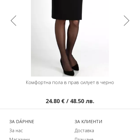
а пола в прав силует в черно
Удобна пола тип молив
24.80 € / 48.50 лв.
22.24 € / 43.5
ЗA DÁPHNЕ
ЗA КЛИЕНТИ
За нас
Доставка
Магазини
Плащане