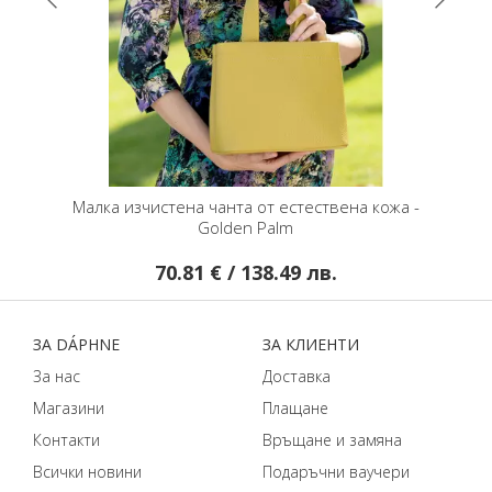
чанта от естествена кожа -
Удобна пола тип молив в си
olden Palm
 € / 138.49 лв.
22.24 € / 43.50 лв.
ЗA DÁPHNЕ
ЗA КЛИЕНТИ
За нас
Доставка
Магазини
Плащане
Контакти
Връщане и замяна
Всички новини
Подаръчни ваучери