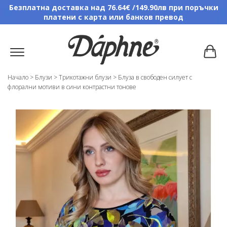
Безплатна доставка над 76.64€ /149.90лв при поръчки
платени с карта или банков превод
Начало
>
Блузи
>
Трикотажни блузи
>
Блуза в свободен силует с
флорални мотиви в сини контрастни тонове