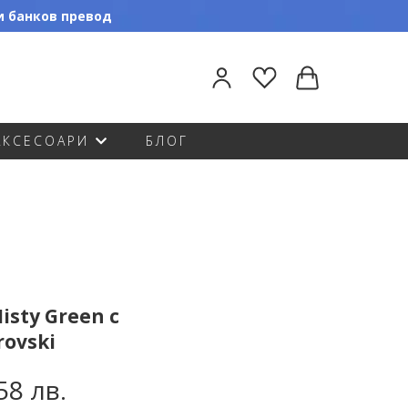
ли банков превод
АКСЕСОАРИ
БЛОГ
isty Green с
ovski
58 лв.