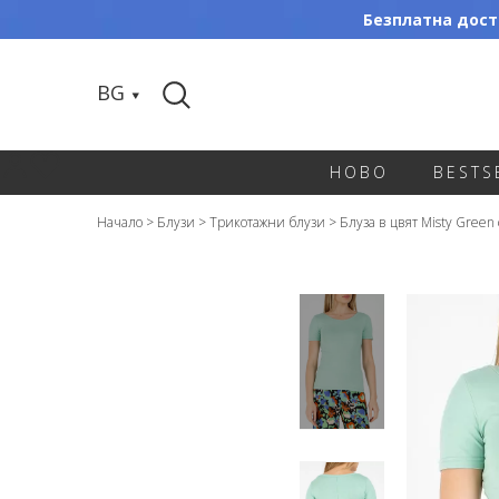
Безплатна доста
BG
НОВО
BESTS
Начало
>
Блузи
>
Трикотажни блузи
>
Блуза в цвят Misty Green