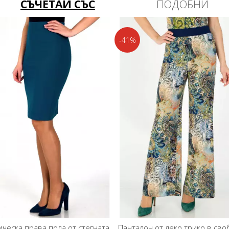
СЪЧЕТАЙ СЪС
ПОДОБНИ
1%
-30%
талон от лекo трико в свободен
Пола в макси дължина от тр