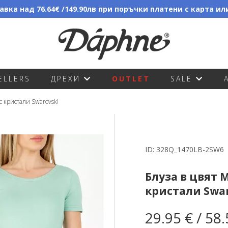
вка над 76.64€ /149.90лв при поръчки платени с карта и
ELLERS
ДРЕХИ
OUTLET
SALE
 с кристали Swarovski
ID:
328Q_1470LB-2SW6
Блуза в цвят M
кристали Swar
29.95 € / 58.