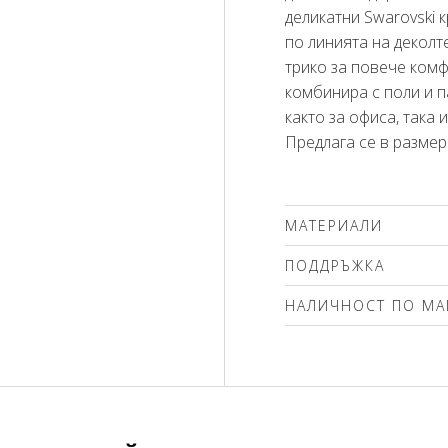
деликатни Swarovski 
по линията на деколт
трико за повече комф
комбинира с поли и 
както за офиса, така 
Предлага се в размери
МАТЕРИАЛИ
94% вискоза, 6% елас
ПОДДРЪЖКА
Препоръчваме делика
НАЛИЧНОСТ ПО МА
(max. 30'С ) с центро
чистене. Използвайте
Моля изберете разме
без избелващи компо
вълна! Гладете само о