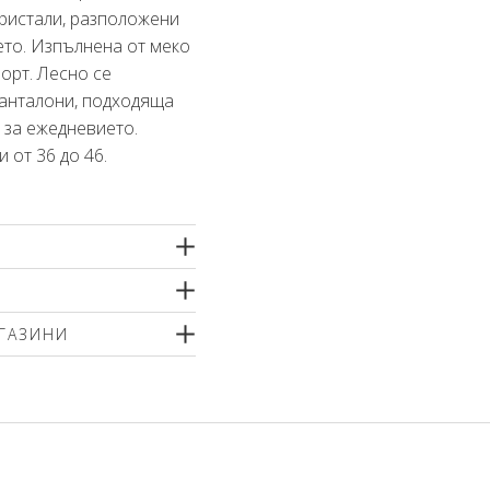
кристали, разположени
ето. Изпълнена от меко
орт. Лесно се
панталони, подходяща
и за ежедневието.
 от 36 до 46.
тан
тно машинно пране
ГАЗИНИ
фугиране или химическо
 меки перилни препарати
р
ненти или шампоан за
т вътрешната страна!