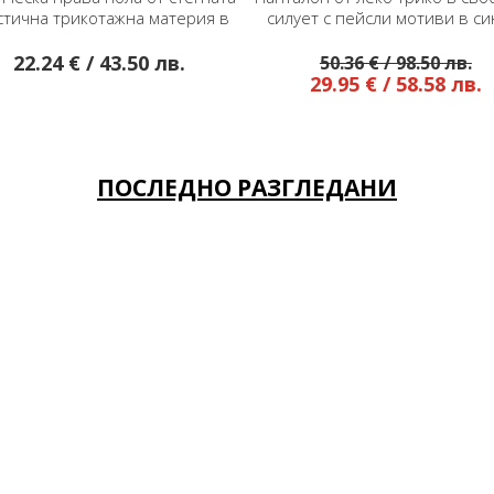
илует с пейсли мотиви в синьо,
жарсе в графичен принт н
зелено и оранж
основа
50.36 € / 98.50 лв.
54.95 € / 107.47 лв.
29.95 € / 58.58 лв.
38.50 € / 75.30 лв
ПОСЛЕДНО РАЗГЛЕДАНИ