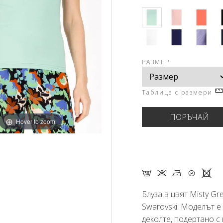
РАЗМЕР
Таблица с размери
Hover to zoom
G K N Q X
Блуза в цвят Misty Gr
Swarovski. Моделът е 
деколте, подертано с 