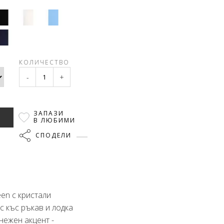
КОЛИЧЕСТВО
-
+
ЗАПАЗИ
В ЛЮБИМИ
СПОДЕЛИ
een с кристали
с къс ръкав и лодка
нежен акцент -