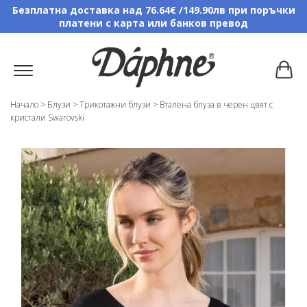
Безплатна доставка над 76.64€ /149.90лв при поръчки
платени с карта или банков превод
Начало
>
Блузи
>
Трикотажни блузи
>
Вталена блуза в черен цвят с
кристали Swarovski