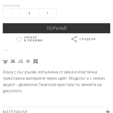
КОЛИЧЕСТВО
-
+
ЗАПАЗИ
СПОДЕЛИ
В ЛЮБИМИ
G K N Q X
Блуза с къс ръкав, изпълнена от мека и еластична
трикотажна материя в черен цвят. Моделът е с нежен
акцент - деликатни Swarovski кристали по линията на
деколтето.
МАТЕРИАЛИ