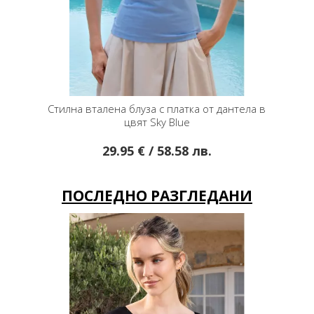
 от дантела в
Вталена блуза в пясъчно бежово с нежни
флорални мотиви
лв.
29.95 € / 58.58 лв.
ПОСЛЕДНО РАЗГЛЕДАНИ